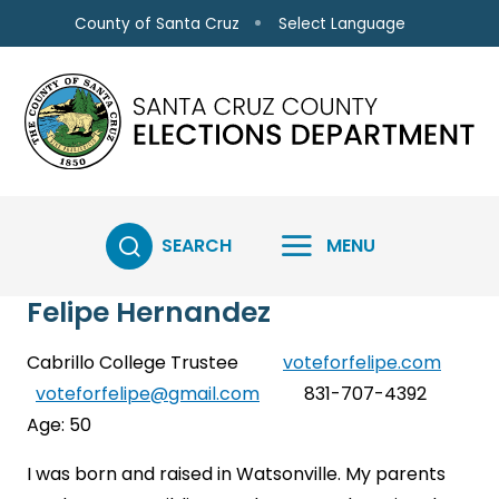
Skip to main content
Select Language
County of Santa Cruz
SEARCH
MENU
Felipe Hernandez
Cabrillo College Trustee
voteforfelipe.com
voteforfelipe@gmail.com
831-707-4392
Age: 50
I was born and raised in Watsonville. My parents